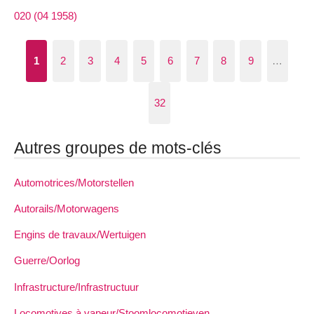
020 (04 1958)
1
2
3
4
5
6
7
8
9
…
32
Autres groupes de mots-clés
Automotrices/Motorstellen
Autorails/Motorwagens
Engins de travaux/Wertuigen
Guerre/Oorlog
Infrastructure/Infrastructuur
Locomotives à vapeur/Stoomlocomotieven