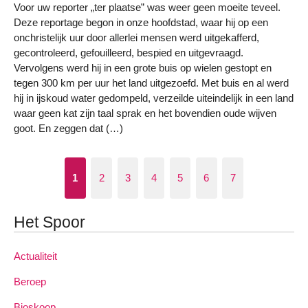
Voor uw reporter „ter plaatse” was weer geen moeite teveel.
Deze reportage begon in onze hoofdstad, waar hij op een
onchristelijk uur door allerlei mensen werd uitgekafferd,
gecontroleerd, gefouilleerd, bespied en uitgevraagd.
Vervolgens werd hij in een grote buis op wielen gestopt en
tegen 300 km per uur het land uitgezoefd. Met buis en al werd
hij in ijskoud water gedompeld, verzeilde uiteindelijk in een land
waar geen kat zijn taal sprak en het bovendien oude wijven
goot. En zeggen dat (…)
1
2
3
4
5
6
7
Het Spoor
Actualiteit
Beroep
Bioskoop