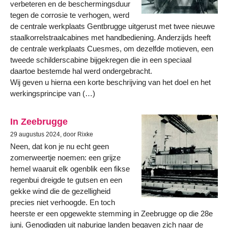
verbeteren en de beschermingsduur
tegen de corrosie te verhogen, werd
de centrale werkplaats Gentbrugge uitgerust met twee nieuwe
staalkorrelstraalcabines met handbediening. Anderzijds heeft
de centrale werkplaats Cuesmes, om dezelfde motieven, een
tweede schilderscabine bijgekregen die in een speciaal
daartoe bestemde hal werd ondergebracht.
Wij geven u hierna een korte beschrijving van het doel en het
werkingsprincipe van (…)
In Zeebrugge
29 augustus 2024, door Rixke
Neen, dat kon je nu echt geen
zomerweertje noemen: een grijze
hemel waaruit elk ogenblik een fikse
regenbui dreigde te gutsen en een
gekke wind die de gezelligheid
precies niet verhoogde. En toch
heerste er een opgewekte stemming in Zeebrugge op die 28e
juni. Genodigden uit naburige landen begaven zich naar de