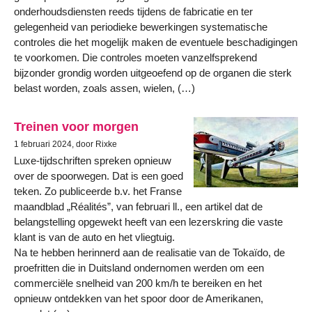
onderhoudsdiensten reeds tijdens de fabricatie en ter
gelegenheid van periodieke bewerkingen systematische
controles die het mogelijk maken de eventuele beschadigingen
te voorkomen. Die controles moeten vanzelfsprekend
bijzonder grondig worden uitgeoefend op de organen die sterk
belast worden, zoals assen, wielen, (…)
Treinen voor morgen
1 februari 2024, door Rixke
Luxe-tijdschriften spreken opnieuw
over de spoorwegen. Dat is een goed
teken. Zo publiceerde b.v. het Franse
maandblad „Réalités”, van februari ll., een artikel dat de
belangstelling opgewekt heeft van een lezerskring die vaste
klant is van de auto en het vliegtuig.
Na te hebben herinnerd aan de realisatie van de Tokaïdo, de
proefritten die in Duitsland ondernomen werden om een
commerciële snelheid van 200 km/h te bereiken en het
opnieuw ontdekken van het spoor door de Amerikanen,