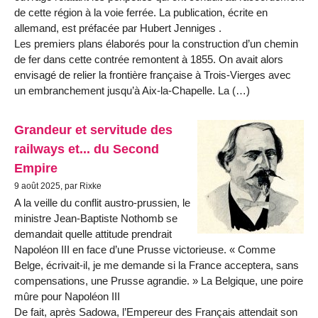
de cette région à la voie ferrée. La publication, écrite en
allemand, est préfacée par Hubert Jenniges .
Les premiers plans élaborés pour la construction d’un chemin
de fer dans cette contrée remontent à 1855. On avait alors
envisagé de relier la frontière française à Trois-Vierges avec
un embranchement jusqu’à Aix-la-Chapelle. La (…)
Grandeur et servitude des
railways et... du Second
Empire
9 août 2025, par Rixke
A la veille du conflit austro-prussien, le
ministre Jean-Baptiste Nothomb se
demandait quelle attitude prendrait
Napoléon III en face d’une Prusse victorieuse. « Comme
Belge, écrivait-il, je me demande si la France acceptera, sans
compensations, une Prusse agrandie. » La Belgique, une poire
mûre pour Napoléon III
De fait, après Sadowa, l’Empereur des Français attendait son