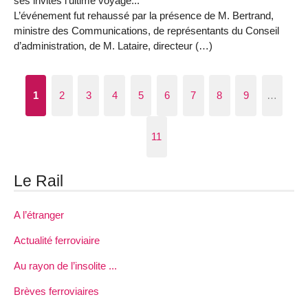
ses invités l’ultime voyage...
L’événement fut rehaussé par la présence de M. Bertrand,
ministre des Communications, de représentants du Conseil
d’administration, de M. Lataire, directeur (…)
1
2
3
4
5
6
7
8
9
…
11
Le Rail
A l’étranger
Actualité ferroviaire
Au rayon de l’insolite ...
Brèves ferroviaires