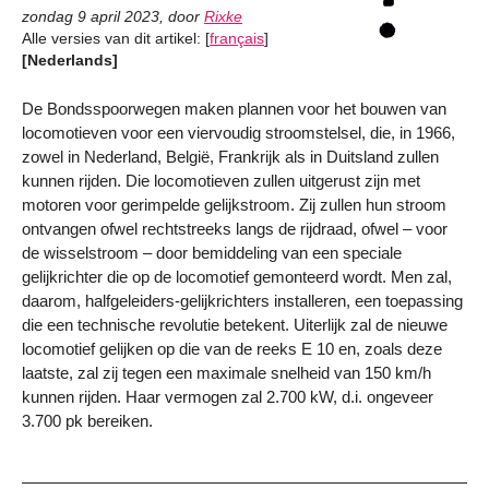
zondag 9 april 2023
,
door
Rixke
Alle versies van dit artikel:
[
français
]
[Nederlands]
De Bondsspoorwegen maken plannen voor het bouwen van
locomotieven voor een viervoudig stroomstelsel, die, in 1966,
zowel in Nederland, België, Frankrijk als in Duitsland zullen
kunnen rijden. Die locomotieven zullen uitgerust zijn met
motoren voor gerimpelde gelijkstroom. Zij zullen hun stroom
ontvangen ofwel rechtstreeks langs de rijdraad, ofwel – voor
de wisselstroom – door bemiddeling van een speciale
gelijkrichter die op de locomotief gemonteerd wordt. Men zal,
daarom, halfgeleiders-gelijkrichters installeren, een toepassing
die een technische revolutie betekent. Uiterlijk zal de nieuwe
locomotief gelijken op die van de reeks E 10 en, zoals deze
laatste, zal zij tegen een maximale snelheid van 150 km/h
kunnen rijden. Haar vermogen zal 2.700 kW, d.i. ongeveer
3.700 pk bereiken.