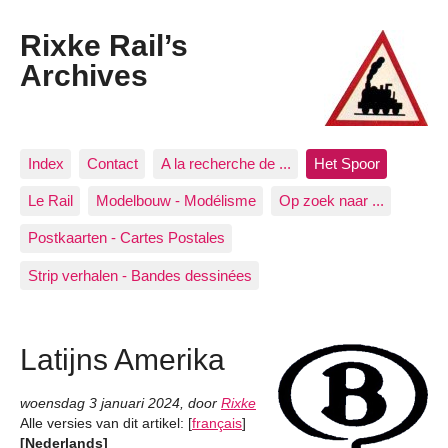
Rixke Rail’s
Archives
Index
Contact
A la recherche de ...
Het Spoor
Le Rail
Modelbouw - Modélisme
Op zoek naar ...
Postkaarten - Cartes Postales
Strip verhalen - Bandes dessinées
Latijns Amerika
woensdag 3 januari 2024
,
door
Rixke
Alle versies van dit artikel:
[
français
]
[Nederlands]