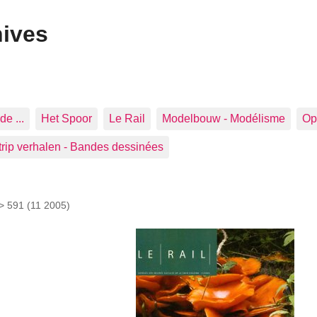
hives
de ...
Het Spoor
Le Rail
Modelbouw - Modélisme
Op 
trip verhalen - Bandes dessinées
 >
591 (11 2005)