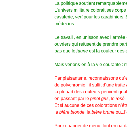
La politique soutient remarquablem
L’univers militaire colorait ses corp
cavalerie,
vert
pour les carabiniers,
médecins...
Le travail , en unisson avec l’armée
ouvriers qui refusent de prendre pa
pas que le
jaune
est la couleur des 
Mais venons-en à la vie courante : m
Par plaisanterie, reconnaissons qu’e
de polychromie : il suffit d’une truite
la plupart des couleurs peuvent qual
en passant par le
pinot gris
, le
rosé
,
Et si aucune de ces colorations n’éta
la
bière blonde
, la
bière brune
ou...l’
Pour changer de menu, tout en garda