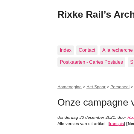
Rixke Rail’s Arc
Index
Contact
A la recherche 
Postkaarten - Cartes Postales
S
Homepagina
>
Het Spoor
>
Personeel
Onze campagne vo
donderdag 30 december 2021
,
door
Rix
Alle versies van dit artikel:
[
français
]
[Ne