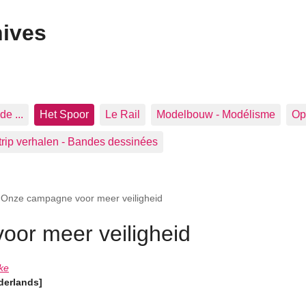
hives
de ...
Het Spoor
Le Rail
Modelbouw - Modélisme
Op 
trip verhalen - Bandes dessinées
>
Onze campagne voor meer veiligheid
or meer veiligheid
ke
derlands]