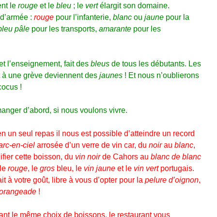
ent le
rouge
et le
bleu
; le
vert
élargit son domaine.
s d’armée :
rouge
pour l’infanterie,
blanc
ou
jaune
pour la
bleu pâle
pour les transports,
amarante
pour les
 et l’enseignement, fait des
bleus
de tous les débutants. Les
rt à une grève deviennent des
jaunes
! Et nous n’oublierons
cocus !
anger d’abord, si nous voulons vivre.
n un seul repas il nous est possible d’atteindre un record
arc-en-ciel
arrosée d’un verre de vin car, du
noir
au
blanc
,
ifier cette boisson, du
vin noir
de Cahors au
blanc de blanc
 le
rouge
, le
gros
bleu, le
vin jaune
et le
vin vert
portugais.
it à votre goût, libre à vous d’opter pour la
pelure d’oignon
,
orangeade
!
nt le même choix de boissons, le restaurant vous